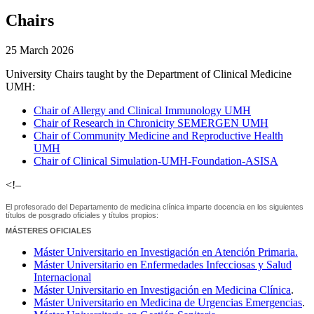
Chairs
25 March 2026
University Chairs taught by the Department of Clinical Medicine
UMH:
Chair of Allergy and Clinical Immunology UMH
Chair of Research in Chronicity SEMERGEN UMH
Chair of Community Medicine and Reproductive Health
UMH
Chair of Clinical Simulation-UMH-Foundation-ASISA
<!–
El profesorado del Departamento de medicina clínica imparte docencia en los siguientes
títulos de posgrado oficiales y títulos propios:
MÁSTERES OFICIALES
Máster Universitario en Investigación en Atención Primaria.
Máster Universitario en Enfermedades Infecciosas y Salud
Internacional
Máster Universitario en Investigación en Medicina Clínica
.
Máster Universitario en Medicina de Urgencias Emergencias
.