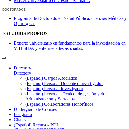
Máster Universitario en Gestión Sanitaria.
DOCTORADOS
Programa de Doctorado en Salud Pública, Ciencias Médicas y
Quirúrgicas
ESTUDIOS PROPIOS
Experto universitario en fundamentos para la investigación en
VIH SIDA y enfermedades asociadas
.
–>
Directory
Directory
(Español) Cargos Asociados
(Español) Personal Docente e Investigador
(Español) Personal Investigador
(Español) Personal Técnico, de gestión y de
Administración y Servicios
(Español) Colaboradores Honoríficos
Undergraduate Courses
Postgrado
Chairs
(Español) Recursos PDI