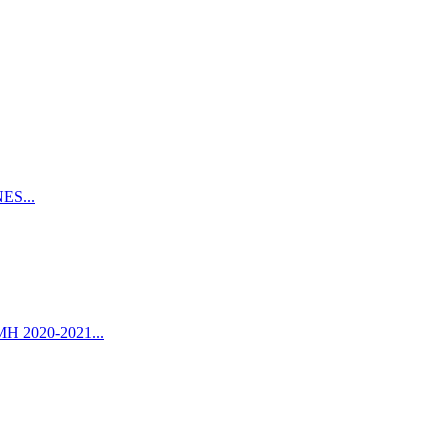
ES...
UMH 2020-2021...