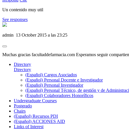
Un contenido muy util
See responses
admin
13 October 2015 a las 23:25
Muchas gracias facultaddefarmacia.com Esperamos seguir compartiend
Directory
Directory
(Español) Cargos Asociados
(Español) Personal Docente e Investigador
(Español) Personal Investigador
(Español) Personal Técnico, de gestión y de Administrac
(Español) Colaboradores Honoríficos
Undergraduate Courses
Postgrado
Chairs
(Español) Recursos PDI
(Español) ACCIONES AID
Links of Interest