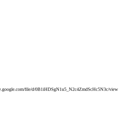
ps://drive.google.com/file/d/0B1iHDSgN1u5_N2c4ZmdScHc5N3c/view