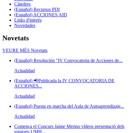
Cátedres
(Español) Recursos PDI
(Español) ACCIONES AID
Links d'interés
Novedades
Novetats
VEURE MÉS
Novetats
(Español) Resolución "IV Convocatoria de Acciones de...
Actualidad
(Español) 📢Publicada la IV CONVOCATORIA DE
ACCIONES...
Actualidad
(Español) Puesta en marcha del Aula de Autoaprendizaje...
Actualidad
Comença el Concurs Jaime Merino vídeos presentació dels
rotatoris UMH...