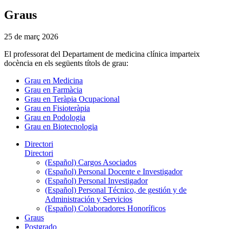
Graus
25 de març 2026
El professorat del Departament de medicina clínica imparteix
docència en els següents títols de grau:
Grau en Medicina
Grau en Farmàcia
Grau en Teràpia Ocupacional
Grau en Fisioteràpia
Grau en Podologia
Grau en Biotecnologia
Directori
Directori
(Español) Cargos Asociados
(Español) Personal Docente e Investigador
(Español) Personal Investigador
(Español) Personal Técnico, de gestión y de
Administración y Servicios
(Español) Colaboradores Honoríficos
Graus
Postgrado