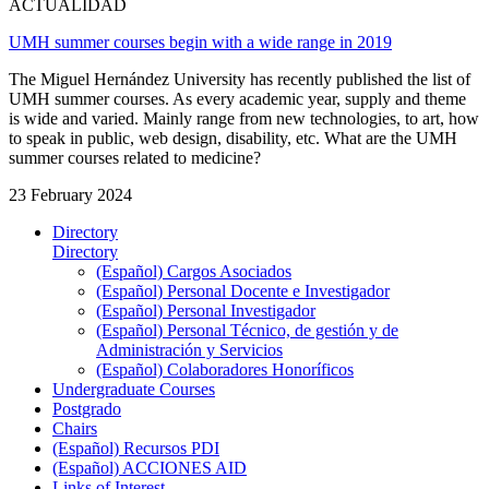
ACTUALIDAD
UMH summer courses begin with a wide range in 2019
The Miguel Hernández University has recently published the list of
UMH summer courses. As every academic year, supply and theme
is wide and varied. Mainly range from new technologies, to art, how
to speak in public, web design, disability, etc. What are the UMH
summer courses related to medicine?
23 February 2024
Directory
Directory
(Español) Cargos Asociados
(Español) Personal Docente e Investigador
(Español) Personal Investigador
(Español) Personal Técnico, de gestión y de
Administración y Servicios
(Español) Colaboradores Honoríficos
Undergraduate Courses
Postgrado
Chairs
(Español) Recursos PDI
(Español) ACCIONES AID
Links of Interest