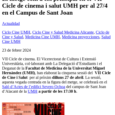
Cicle de cinema i salut UMH per al 27/4
en el Campus de Sant Joan
Actualidad
Ciclo Cine UMH
,
Ciclo Cine y Salud Medicina Alicante
,
Ciclo de
Cine y Salud
,
Medicina Cine UMH
,
Medicina proyecciones
,
Salud
Cine UMH
23 de febrer 2024
VII Cicle de cinema. El Vicerectorat de Cultura i Extensió
Universitària, col·laborant amb La Delegació d’Estudiants i el
Deganat de la
Facultat de Medicina de la Universitat Miguel
Hernández (UMH)
, han elaborat la cinquena sessió del
VII Cicle
de Cine i Salut
per al pròxim
dilluns 27 de abril
. La sessió,
aquesta vegada centrada en la figura del metge, se celebrarà en el
Saló d’Actes de l’edifici Severo Ochoa
del campus de Sant Joan
d’Alacant de la
UMH
a partir de les 17:30 h
.