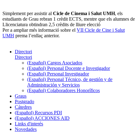
Simplement per assistir al
Cicle de Cinema i Salut UMH
, els
estudiants de Grau rebran 1 crèdit ECTS, mentre que els alumnes de
Llicenciatura obtindran 2,5 crèdits de lliure elecció
Per a ampliar més informació sobre el
VII Cicle de Cine i Salut
UMH
prema l’enllaç anterior.
Directori
Directori
(Español) Cargos Asociados
(Español) Personal Docente e Investigador
(Español) Personal Investigador
(Español) Personal Técnico, de gestión y de
Administración y Servicios
(Español) Colaboradores Honoríficos
Graus
Postgrado
Cátedres
(Español) Recursos PDI
(Español) ACCIONES AID
Links d'interés
Novedades