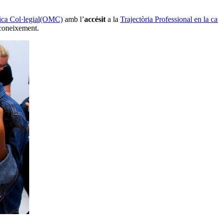
ica Col·legial(OMC)
amb l’
accésit
a la
Trajectòria
Professional en la c
coneixement.