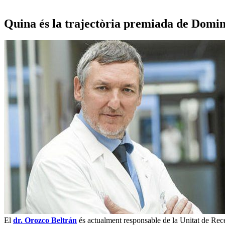
Quina és la trajectòria premiada de Domi
El
dr. Orozco Beltrán
és actualment responsable de la Unitat de Rece