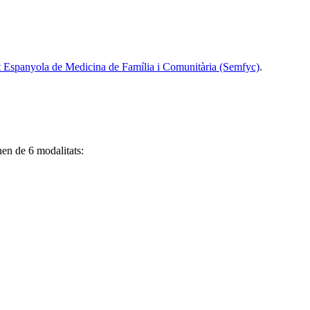
t Espanyola de Medicina de Família i Comunitària (Semfyc)
.
en de 6 modalitats: