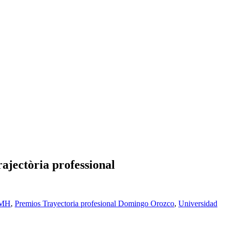
ajectòria professional
MH
,
Premios Trayectoria profesional Domingo Orozco
,
Universidad