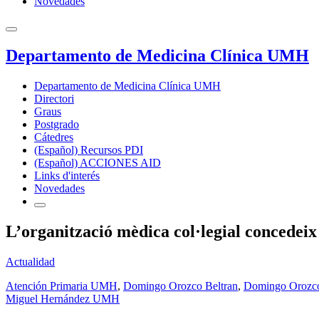
Novedades
Departamento de Medicina Clínica UMH
Departamento de Medicina Clínica UMH
Directori
Graus
Postgrado
Cátedres
(Español) Recursos PDI
(Español) ACCIONES AID
Links d'interés
Novedades
L’organització mèdica col·legial concedeix
Actualidad
Atención Primaria UMH
,
Domingo Orozco Beltran
,
Domingo Oroz
Miguel Hernández UMH