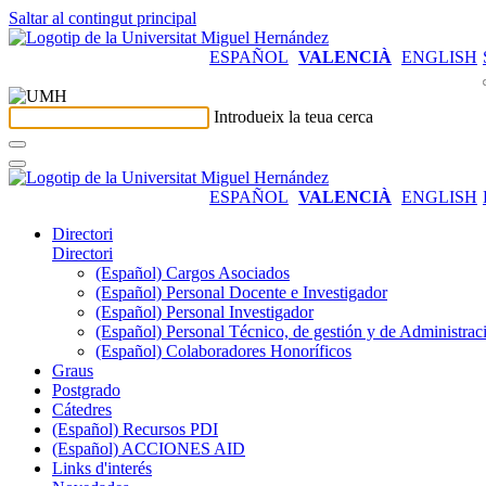
Saltar al contingut principal
ESPAÑOL
VALENCIÀ
ENGLISH
Introdueix la teua cerca
ESPAÑOL
VALENCIÀ
ENGLISH
Directori
Directori
(Español) Cargos Asociados
(Español) Personal Docente e Investigador
(Español) Personal Investigador
(Español) Personal Técnico, de gestión y de Administrac
(Español) Colaboradores Honoríficos
Graus
Postgrado
Cátedres
(Español) Recursos PDI
(Español) ACCIONES AID
Links d'interés