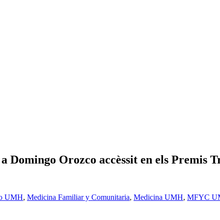
 a Domingo Orozco accèssit en els Premis Tr
co UMH
,
Medicina Familiar y Comunitaria
,
Medicina UMH
,
MFYC U